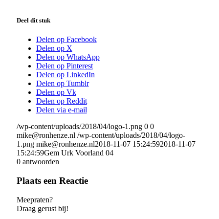
Deel dit stuk
Delen op Facebook
Delen op X
Delen op WhatsApp
Delen op Pinterest
Delen op LinkedIn
Delen op Tumblr
Delen op Vk
Delen op Reddit
Delen via e-mail
/wp-content/uploads/2018/04/logo-1.png
0
0
mike@ronhenze.nl
/wp-content/uploads/2018/04/logo-
1.png
mike@ronhenze.nl
2018-11-07 15:24:59
2018-11-07
15:24:59
Gem Urk Voorland 04
0
antwoorden
Plaats een Reactie
Meepraten?
Draag gerust bij!