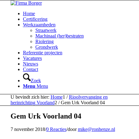
Home
Certificering
Werkzaamheden
Straatwerk
Machinaal (her)bestraten
Riolering
Grondwerk
Referentie projecten
Vacatures
Nieuws
Contact
Zoek
Menu
Menu
U bevindt zich hier:
Home
1
/
Rioolvervanging en
herinrichting Voorland
2
/
Gem Urk Voorland 04
Gem Urk Voorland 04
7 november 2018
/
0 Reacties
/
door
mike@ronhenze.nl